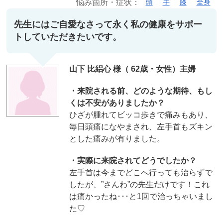
悩み箇所・症状：
頭
手
膝
全身
先生にはご自愛なさって永く私の健康をサポー
トしていただきたいです。
山下 比絽心 様（ 62歳・女性）主婦
・来院される前、どのような期待、もし
くは不安がありましたか？
ひざが腫れてビッコ歩きで痛みもあり、
毎日頭痛になやまされ、左手首もズキン
とした痛みが有りました。
・実際に来院されてどうでしたか？
左手首は今までどこへ行っても治らずで
したが、”さんわ”の先生だけです！これ
は痛かったね･･･と1回で治っちゃいまし
た♡