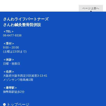
ページ上部へ
さんわライフパートナーズ
さんわ鍼灸整骨院併設
＜TEL＞
06-6477-9338
＜受付＞
9:00～20:00
(土曜は13:00まで)
＜休診＞
日曜・祝祭日
＜住所＞
大阪府大阪市西淀川区姫里3-13-41
メゾンサンワ歌島橋1階
＜最寄駅＞
御幣島駅徒歩2分
トップページ