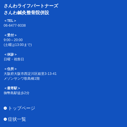
さんわライフパートナーズ
さんわ鍼灸整骨院併設
＜TEL＞
06-6477-9338
＜受付＞
9:00～20:00
(土曜は13:00まで)
＜休診＞
日曜・祝祭日
＜住所＞
大阪府大阪市西淀川区姫里3-13-41
メゾンサンワ歌島橋1階
＜最寄駅＞
御幣島駅徒歩2分
トップページ
症状一覧