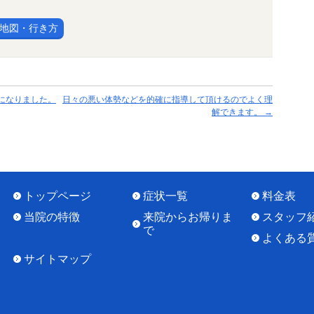
地図・行き方
になりました。
日々の悪い体勢などを的確に指導して頂けるのでよく理
解できます。
→
トップページ
症状一覧
料金表
当院の特徴
来院からお帰りま
スタッフ
で
よくある
サイトマップ