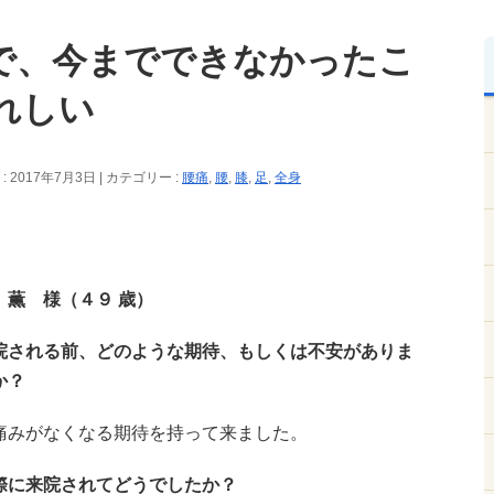
で、今までできなかったこ
れしい
 2017年7月3日
カテゴリー :
腰痛
,
腰
,
膝
,
足
,
全身
 薫 様（４９ 歳）
院される前、どのような期待、もしくは不安がありま
か？
痛みがなくなる期待を持って来ました。
際に来院されてどうでしたか？