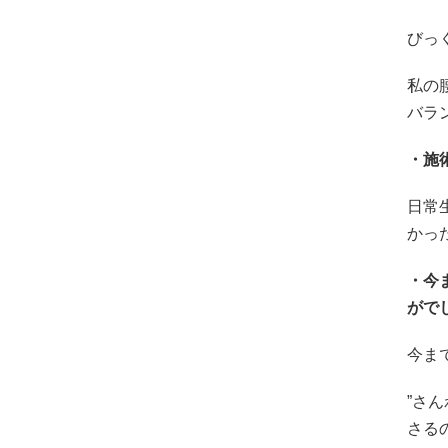
びっ
私の
バラ
・施
日常
かっ
・今
がで
今ま
”さ
さる