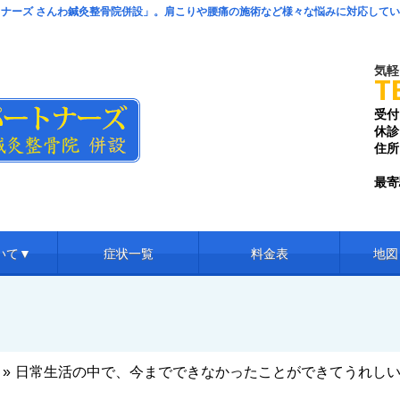
ナーズ さんわ鍼灸整骨院併設」。肩こりや腰痛の施術など様々な悩みに対応して
気軽
T
受付
休診
住所
メ
最寄
いて▼
症状一覧
料金表
地図
»
日常生活の中で、今までできなかったことができてうれし