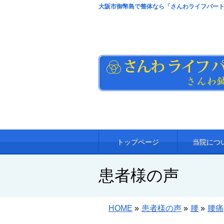
大阪市御幣島で整体なら「さんわライフパート
トップページ
当院につ
患者様の声
HOME
»
患者様の声
»
腰
»
腰痛