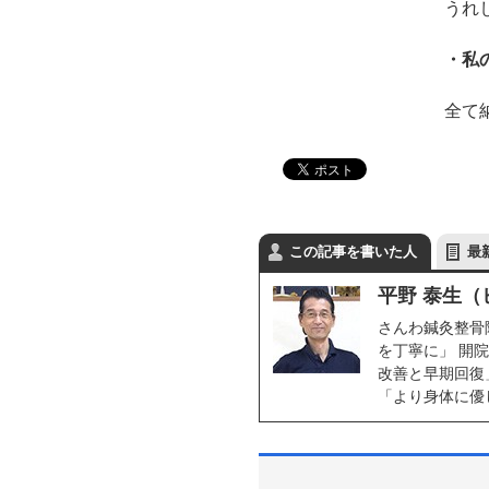
うれ
・私
全て
この記事を書いた人
最
平野 泰生（
さんわ鍼灸整骨
を丁寧に」 開
改善と早期回復
「より身体に優