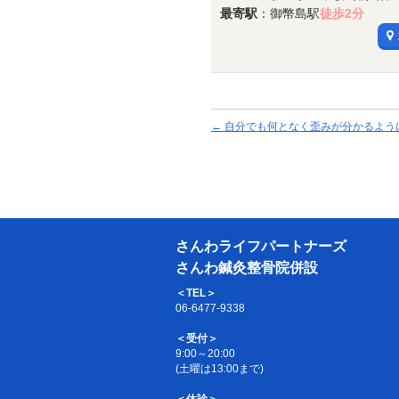
最寄駅
：御幣島駅
徒歩2分
←
自分でも何となく歪みが分かるよう
さんわライフパートナーズ
さんわ鍼灸整骨院併設
＜TEL＞
06-6477-9338
＜受付＞
9:00～20:00
(土曜は13:00まで)