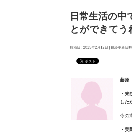
日常生活の中
とができてう
投稿日 : 2015年2月12日
最終更新日時 :
藤原
・来
した
今の
・実